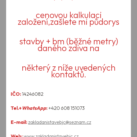
cenovou kalkulaci
založení,zašlete mi půdorys
stavby + bm (běžné metry)
daného zdiva na
některý z níže uvedených
kontaktů.
IČO:
14246082
Tel.+
WhatsApp
:
+420 608 151073
E-mail:
zakladanistavebjc@seznam.cz
Web:
www.zakladanistavebjc.cz